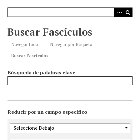
i
n
c
i
Buscar Fascículos
p
a
Navegar todo
Navegar por Etiqueta
l
Buscar Fascículos
Búsqueda de palabras clave
Reducir por un campo específico