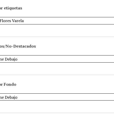
r etiquetas
os/No-Destacados
or Fondo