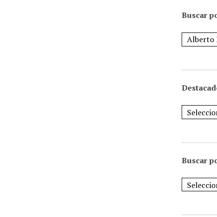
Buscar po
Destacad
Buscar p