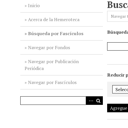
Busc
i
Inicio
n
Navegar 
c
Acerca de la Hemeroteca
i
Búsqueda
p
Búsqueda por Fascículos
a
l
Navegar por Fondos
Navegar por Publicación
Periódica
Reducir 
Navegar por Fascículos
Agregue