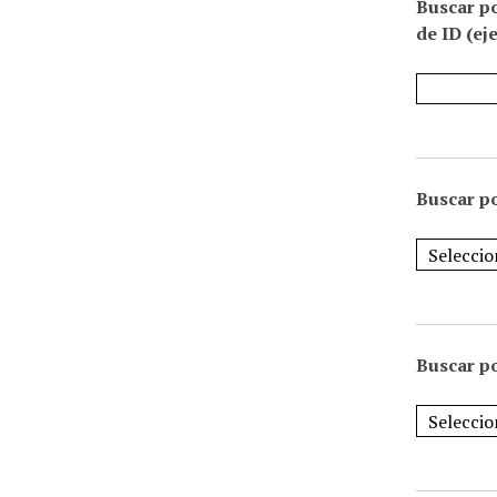
Buscar p
de ID (ej
Buscar po
Buscar po