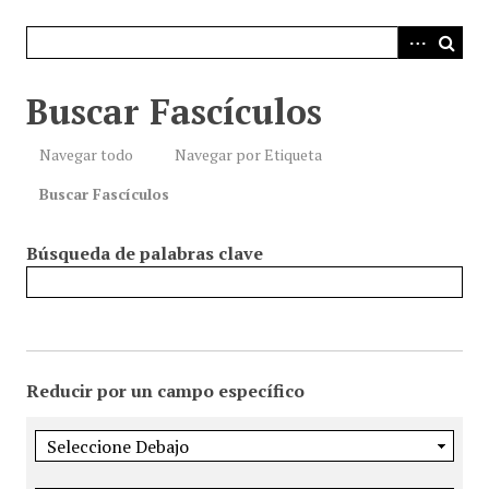
i
n
c
i
Buscar Fascículos
p
a
Navegar todo
Navegar por Etiqueta
l
Buscar Fascículos
Búsqueda de palabras clave
Reducir por un campo específico