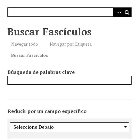
i
n
c
i
Buscar Fascículos
p
a
Navegar todo
Navegar por Etiqueta
l
Buscar Fascículos
Búsqueda de palabras clave
Reducir por un campo específico