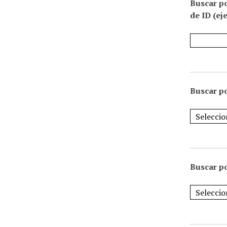
Buscar p
de ID (ej
Buscar po
Buscar po