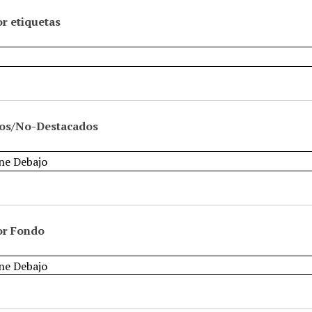
r etiquetas
os/No-Destacados
or Fondo