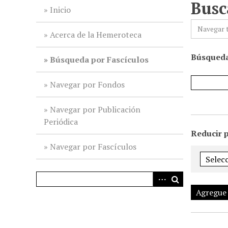
Busc
i
Inicio
n
Navegar 
c
Acerca de la Hemeroteca
i
Búsqueda
p
Búsqueda por Fascículos
a
l
Navegar por Fondos
Navegar por Publicación
Periódica
Reducir 
Navegar por Fascículos
Agregue