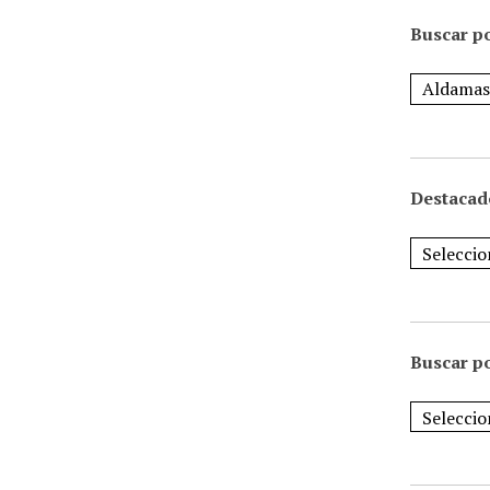
Buscar po
Destacad
Buscar p