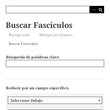
i
n
c
i
Buscar Fascículos
p
a
Navegar todo
Navegar por Etiqueta
l
Buscar Fascículos
Búsqueda de palabras clave
Reducir por un campo específico