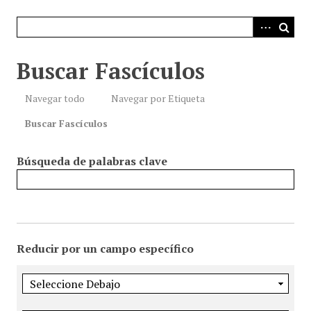
i
n
c
i
Buscar Fascículos
p
a
Navegar todo
Navegar por Etiqueta
l
Buscar Fascículos
Búsqueda de palabras clave
Reducir por un campo específico