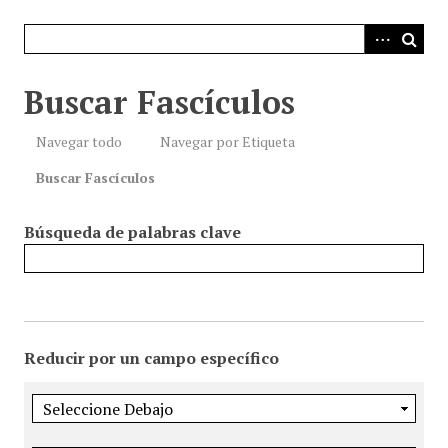
i
n
c
i
Buscar Fascículos
p
a
Navegar todo
Navegar por Etiqueta
l
Buscar Fascículos
Búsqueda de palabras clave
Reducir por un campo específico