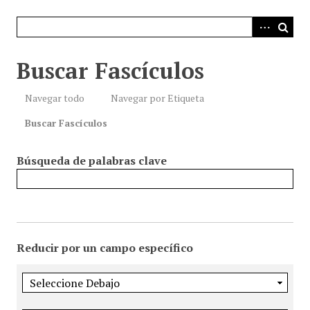
i
n
c
i
Buscar Fascículos
p
a
Navegar todo
Navegar por Etiqueta
l
Buscar Fascículos
Búsqueda de palabras clave
Reducir por un campo específico