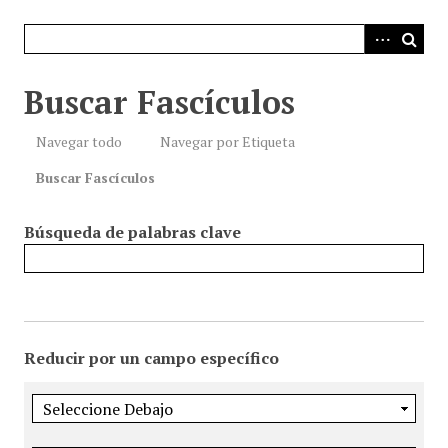
i
n
c
i
Buscar Fascículos
p
a
Navegar todo
Navegar por Etiqueta
l
Buscar Fascículos
Búsqueda de palabras clave
Reducir por un campo específico