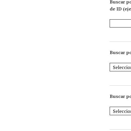
Buscar p
de ID (ej
Buscar po
Buscar po