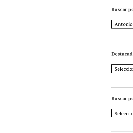
Buscar po
Destacad
Buscar p