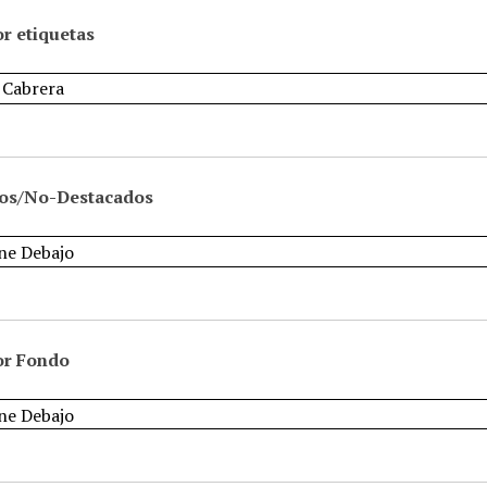
r etiquetas
os/No-Destacados
or Fondo