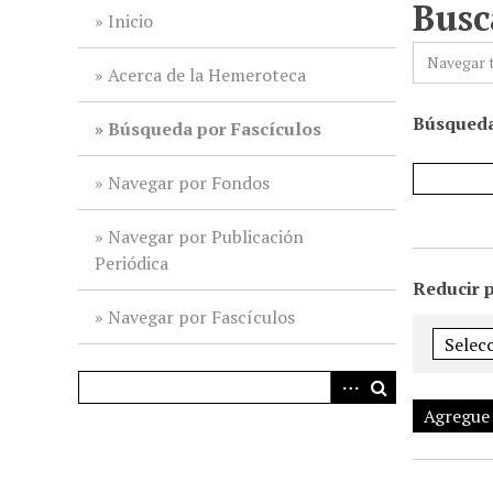
Busc
i
Inicio
n
Navegar 
c
Acerca de la Hemeroteca
i
Búsqueda
p
Búsqueda por Fascículos
a
l
Navegar por Fondos
Navegar por Publicación
Periódica
Reducir 
Navegar por Fascículos
Agregue