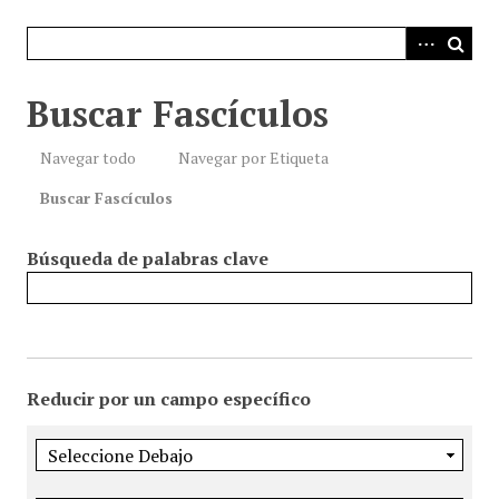
i
n
c
i
Buscar Fascículos
p
a
Navegar todo
Navegar por Etiqueta
l
Buscar Fascículos
Búsqueda de palabras clave
Reducir por un campo específico