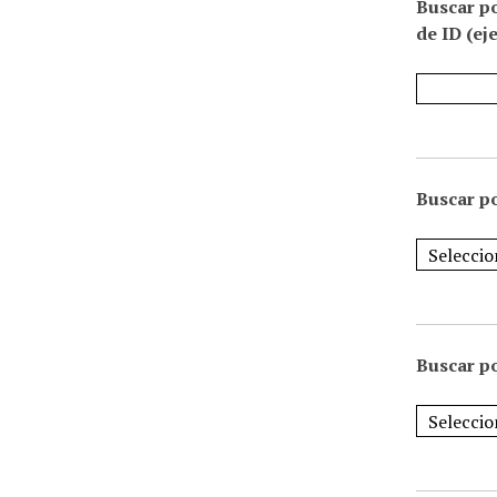
Buscar p
de ID (ej
Buscar po
Buscar po