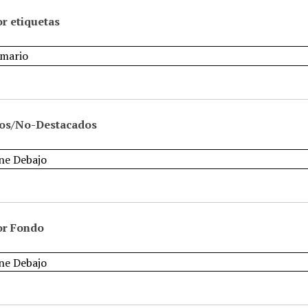
r etiquetas
os/No-Destacados
or Fondo