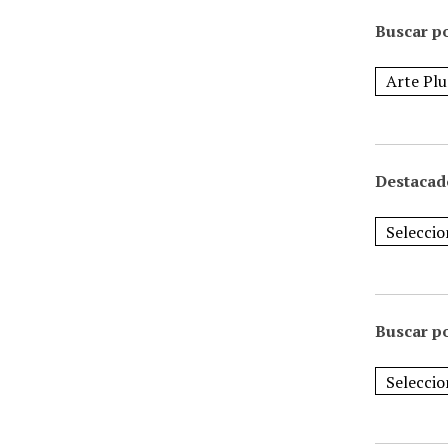
Buscar po
Destacad
Buscar p