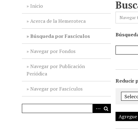
Busc
i
Inicio
n
Navegar 
c
Acerca de la Hemeroteca
i
Búsqueda
p
Búsqueda por Fascículos
a
l
Navegar por Fondos
Navegar por Publicación
Periódica
Reducir 
Navegar por Fascículos
Agregue