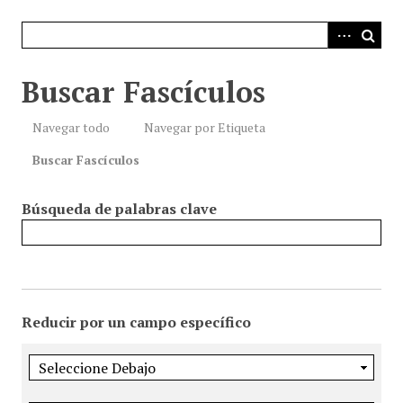
i
n
c
i
Buscar Fascículos
p
a
Navegar todo
Navegar por Etiqueta
l
Buscar Fascículos
Búsqueda de palabras clave
Reducir por un campo específico