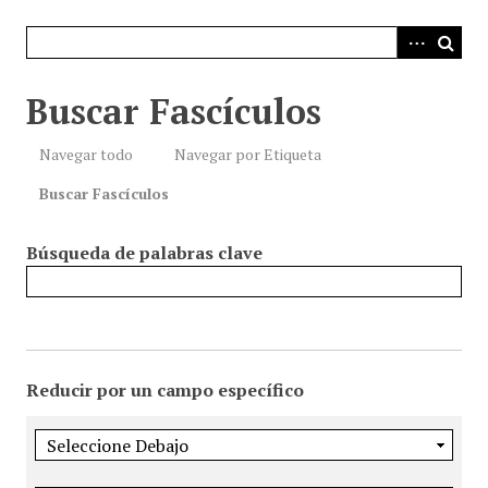
i
n
c
i
Buscar Fascículos
p
a
Navegar todo
Navegar por Etiqueta
l
Buscar Fascículos
Búsqueda de palabras clave
Reducir por un campo específico