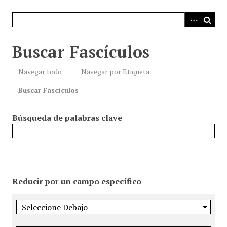
i
n
c
i
Buscar Fascículos
p
a
Navegar todo
Navegar por Etiqueta
l
Buscar Fascículos
Búsqueda de palabras clave
Reducir por un campo específico