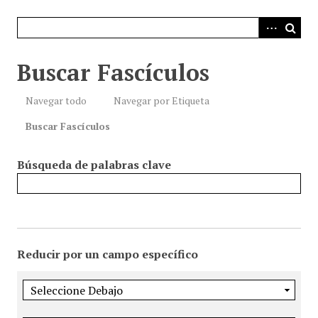
i
n
c
i
Buscar Fascículos
p
a
Navegar todo
Navegar por Etiqueta
l
Buscar Fascículos
Búsqueda de palabras clave
Reducir por un campo específico