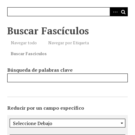
i
n
c
i
Buscar Fascículos
p
a
Navegar todo
Navegar por Etiqueta
l
Buscar Fascículos
Búsqueda de palabras clave
Reducir por un campo específico