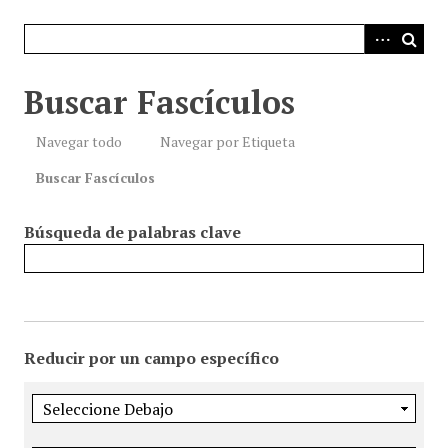
i
n
c
i
Buscar Fascículos
p
a
Navegar todo
Navegar por Etiqueta
l
Buscar Fascículos
Búsqueda de palabras clave
Reducir por un campo específico