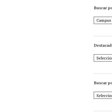
Buscar po
Destacad
Buscar p