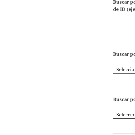
Buscar p
de ID (ej
Buscar po
Buscar po