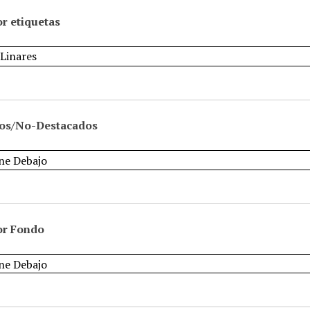
r etiquetas
os/No-Destacados
or Fondo