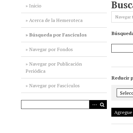
Busc
i
Inicio
n
Navegar 
c
Acerca de la Hemeroteca
i
Búsqueda
p
Búsqueda por Fascículos
a
l
Navegar por Fondos
Navegar por Publicación
Periódica
Reducir 
Navegar por Fascículos
Agregue