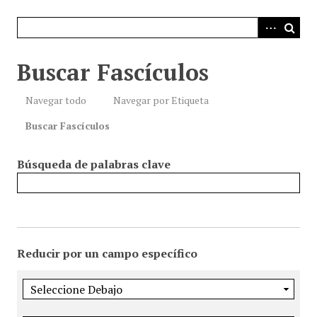
i
n
c
i
Buscar Fascículos
p
a
Navegar todo
Navegar por Etiqueta
l
Buscar Fascículos
Búsqueda de palabras clave
Reducir por un campo específico