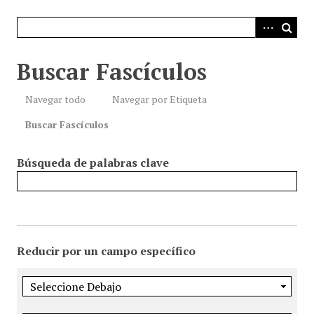
i
n
c
i
Buscar Fascículos
p
a
Navegar todo
Navegar por Etiqueta
l
Buscar Fascículos
Búsqueda de palabras clave
Reducir por un campo específico