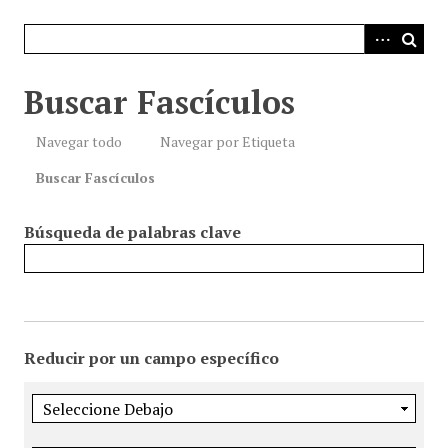
i
n
c
i
Buscar Fascículos
p
a
Navegar todo
Navegar por Etiqueta
l
Buscar Fascículos
Búsqueda de palabras clave
Reducir por un campo específico