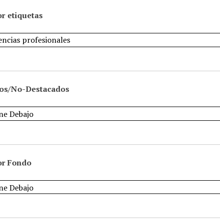
r etiquetas
os/No-Destacados
or Fondo