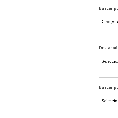
Buscar po
Destacad
Buscar p