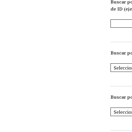
Buscar p
de ID (ej
Buscar po
Buscar po