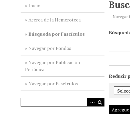
Busc
i
Inicio
n
Navegar 
c
Acerca de la Hemeroteca
i
Búsqueda
p
Búsqueda por Fascículos
a
l
Navegar por Fondos
Navegar por Publicación
Periódica
Reducir 
Navegar por Fascículos
Agregue