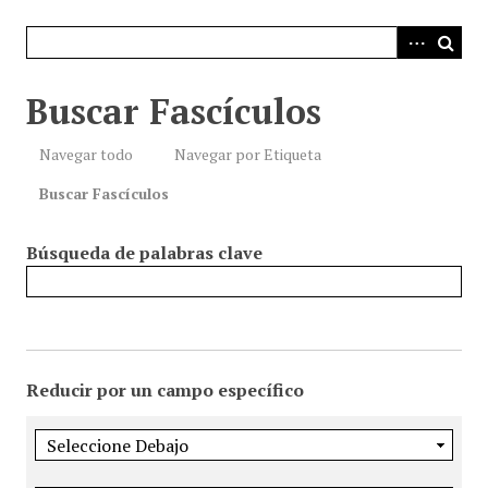
i
n
c
i
Buscar Fascículos
p
a
Navegar todo
Navegar por Etiqueta
l
Buscar Fascículos
Búsqueda de palabras clave
Reducir por un campo específico