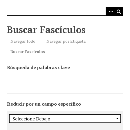
i
n
c
i
Buscar Fascículos
p
a
Navegar todo
Navegar por Etiqueta
l
Buscar Fascículos
Búsqueda de palabras clave
Reducir por un campo específico