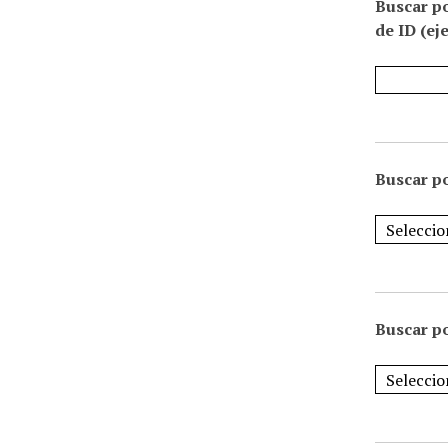
Buscar p
de ID (ej
Buscar po
Buscar po