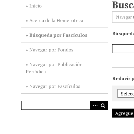
Busc
i
Inicio
n
Navegar 
c
Acerca de la Hemeroteca
i
Búsqueda
p
Búsqueda por Fascículos
a
l
Navegar por Fondos
Navegar por Publicación
Periódica
Reducir 
Navegar por Fascículos
Agregue