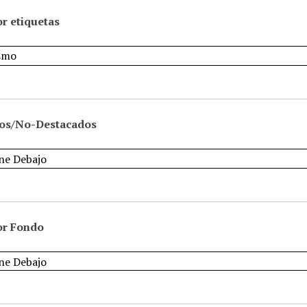
r etiquetas
os/No-Destacados
or Fondo