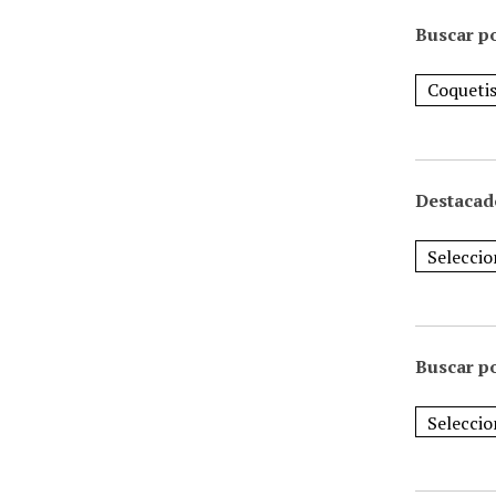
Buscar po
Destacad
Buscar p