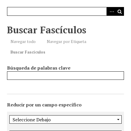
i
n
c
i
Buscar Fascículos
p
a
Navegar todo
Navegar por Etiqueta
l
Buscar Fascículos
Búsqueda de palabras clave
Reducir por un campo específico