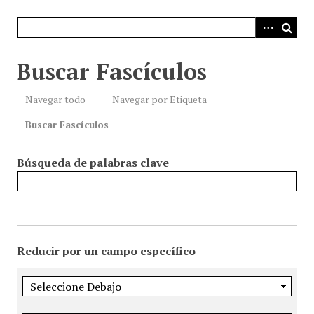
i
n
c
i
Buscar Fascículos
p
a
Navegar todo
Navegar por Etiqueta
l
Buscar Fascículos
Búsqueda de palabras clave
Reducir por un campo específico