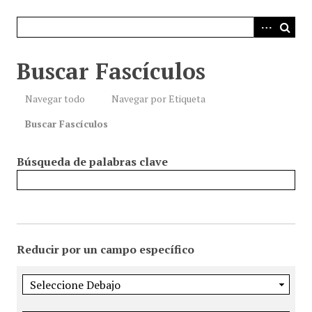
i
n
c
i
Buscar Fascículos
p
a
Navegar todo
Navegar por Etiqueta
l
Buscar Fascículos
Búsqueda de palabras clave
Reducir por un campo específico