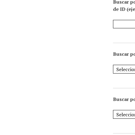
Buscar p
de ID (ej
Buscar po
Buscar po