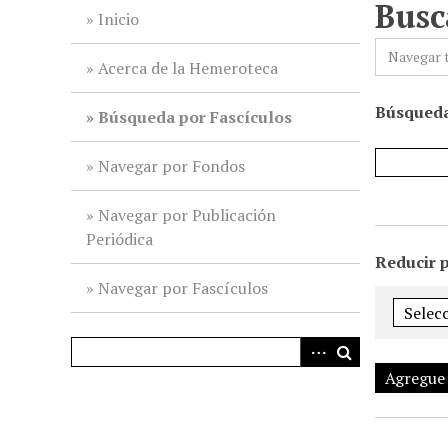
Busc
i
Inicio
n
Navegar 
c
Acerca de la Hemeroteca
i
Búsqueda
p
Búsqueda por Fascículos
a
l
Navegar por Fondos
Navegar por Publicación
Periódica
Reducir 
Navegar por Fascículos
Agregue