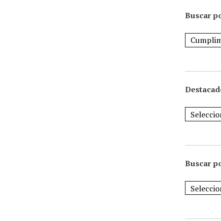
Buscar po
Destacad
Buscar p