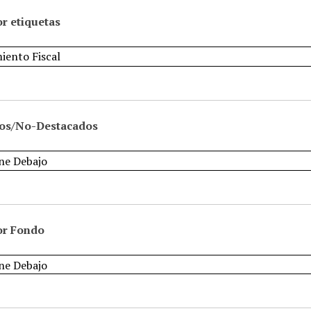
r etiquetas
os/No-Destacados
or Fondo