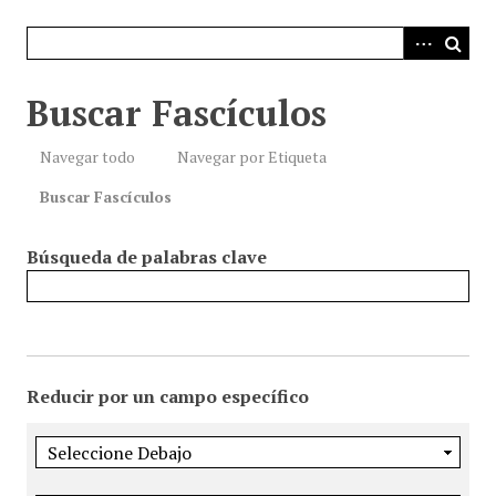
i
n
c
i
Buscar Fascículos
p
a
Navegar todo
Navegar por Etiqueta
l
Buscar Fascículos
Búsqueda de palabras clave
Reducir por un campo específico