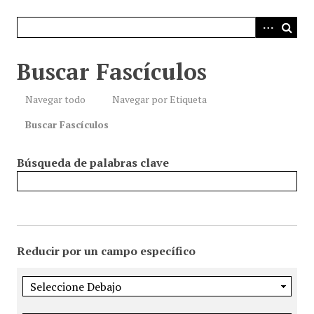
i
n
c
i
Buscar Fascículos
p
a
Navegar todo
Navegar por Etiqueta
l
Buscar Fascículos
Búsqueda de palabras clave
Reducir por un campo específico