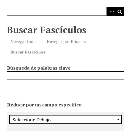
i
n
c
i
Buscar Fascículos
p
a
Navegar todo
Navegar por Etiqueta
l
Buscar Fascículos
Búsqueda de palabras clave
Reducir por un campo específico