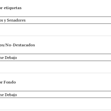
r etiquetas
os/No-Destacados
or Fondo