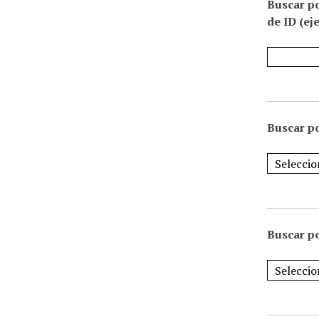
Buscar p
de ID (ej
Buscar po
Buscar po