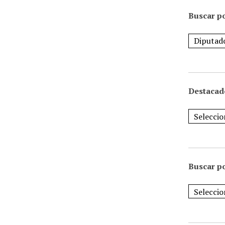
Buscar po
Destacad
Buscar p