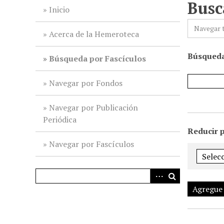
Busc
i
Inicio
n
Navegar 
c
Acerca de la Hemeroteca
i
Búsqueda
p
Búsqueda por Fascículos
a
l
Navegar por Fondos
Navegar por Publicación
Periódica
Reducir 
Navegar por Fascículos
Agregue