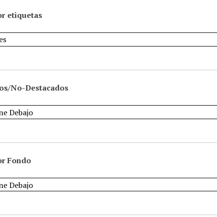
r etiquetas
os/No-Destacados
or Fondo