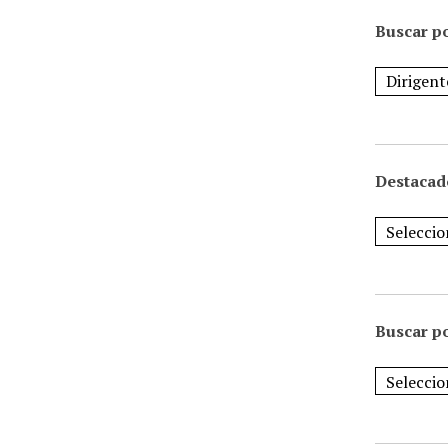
Buscar po
Destacad
Buscar p