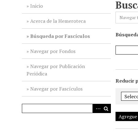
Busc
i
Inicio
n
Navegar 
c
Acerca de la Hemeroteca
i
Búsqueda
p
Búsqueda por Fascículos
a
l
Navegar por Fondos
Navegar por Publicación
Periódica
Reducir 
Navegar por Fascículos
Agregue