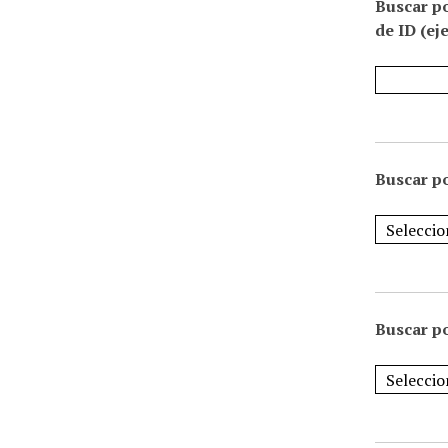
Buscar p
de ID (ej
Buscar po
Buscar po