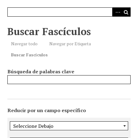
i
n
c
i
Buscar Fascículos
p
a
Navegar todo
Navegar por Etiqueta
l
Buscar Fascículos
Búsqueda de palabras clave
Reducir por un campo específico