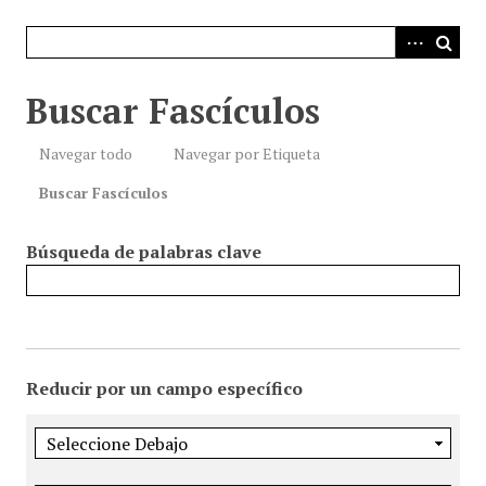
i
n
c
i
Buscar Fascículos
p
a
Navegar todo
Navegar por Etiqueta
l
Buscar Fascículos
Búsqueda de palabras clave
Reducir por un campo específico