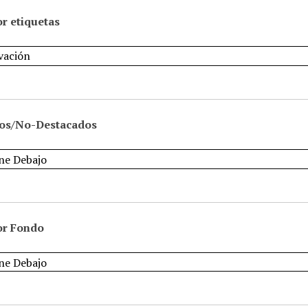
r etiquetas
os/No-Destacados
or Fondo