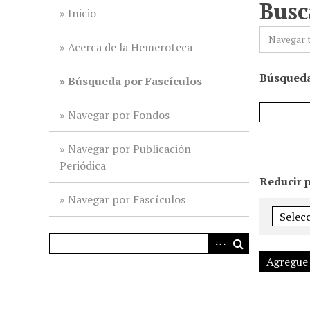
Busc
i
Inicio
n
Navegar 
c
Acerca de la Hemeroteca
i
Búsqueda
p
Búsqueda por Fascículos
a
l
Navegar por Fondos
Navegar por Publicación
Periódica
Reducir 
Navegar por Fascículos
Agregue