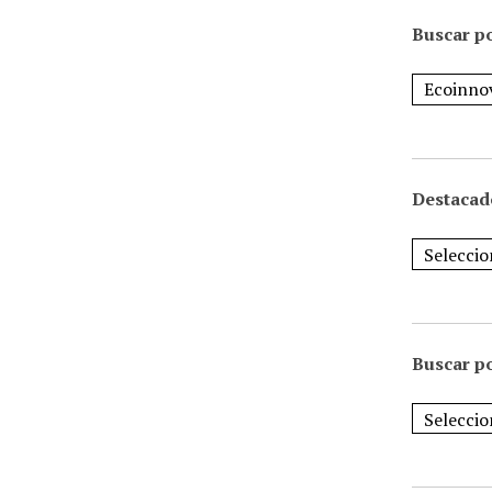
Buscar po
Destacad
Buscar p