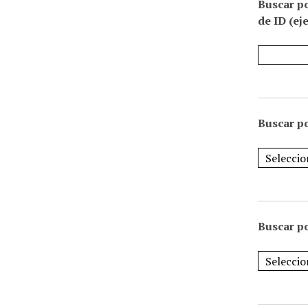
Buscar p
de ID (ej
Buscar po
Buscar po