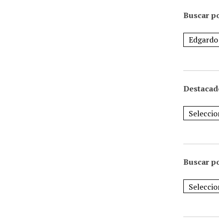
Buscar po
Destacad
Buscar p