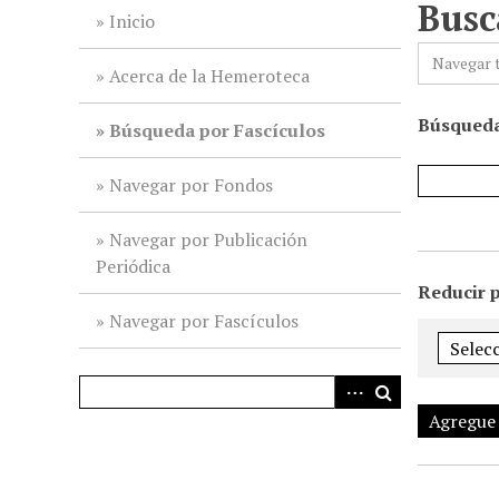
Busc
i
Inicio
n
Navegar 
c
Acerca de la Hemeroteca
i
Búsqueda
p
Búsqueda por Fascículos
a
l
Navegar por Fondos
Navegar por Publicación
Periódica
Reducir 
Navegar por Fascículos
Agregue