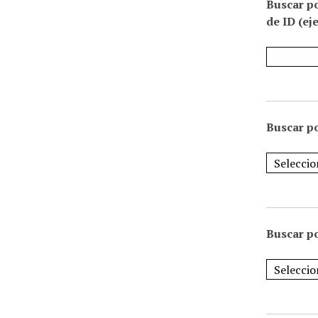
Buscar p
de ID (ej
Buscar po
Buscar po