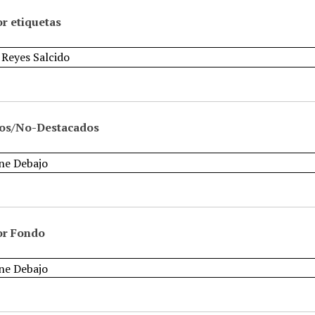
r etiquetas
os/No-Destacados
or Fondo