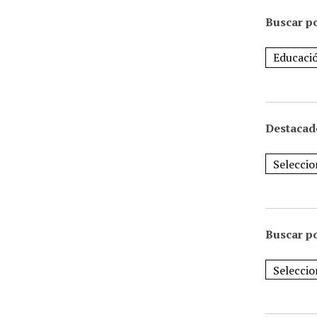
Buscar po
Destacad
Buscar p