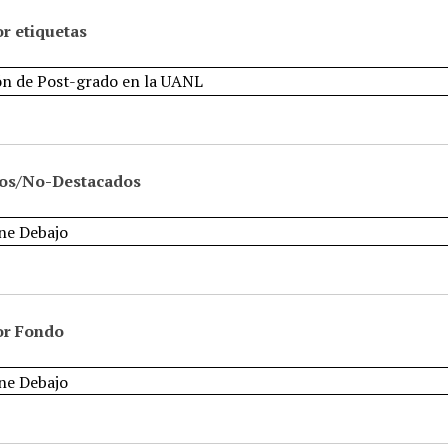
r etiquetas
os/No-Destacados
or Fondo