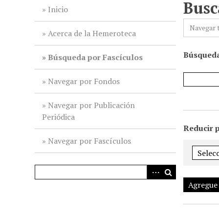
Busc
i
Inicio
n
Navegar 
c
Acerca de la Hemeroteca
i
Búsqueda
p
Búsqueda por Fascículos
a
l
Navegar por Fondos
Navegar por Publicación
Periódica
Reducir 
Navegar por Fascículos
Agregue