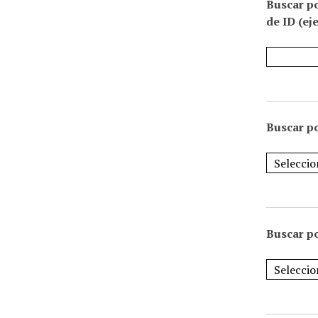
Buscar p
de ID (ej
Buscar po
Buscar po