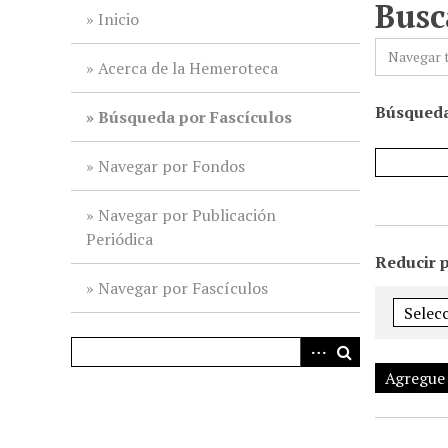
Busc
i
Inicio
n
Navegar 
c
Acerca de la Hemeroteca
i
Búsqueda
p
Búsqueda por Fascículos
a
l
Navegar por Fondos
Navegar por Publicación
Periódica
Reducir 
Navegar por Fascículos
Agregue