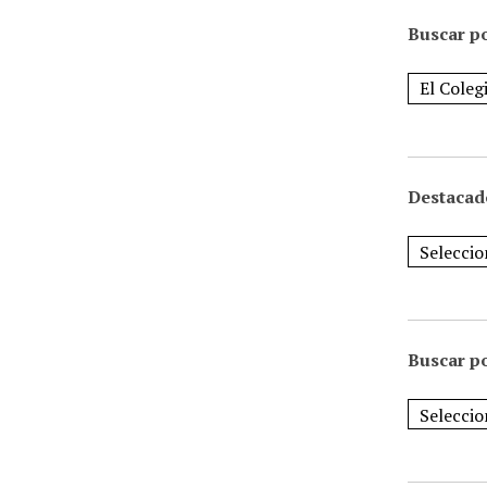
Buscar po
Destacad
Buscar p