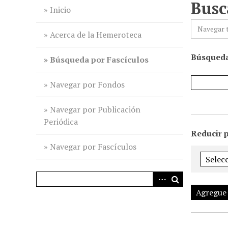
Busc
i
Inicio
n
Navegar 
c
Acerca de la Hemeroteca
i
Búsqueda
p
Búsqueda por Fascículos
a
l
Navegar por Fondos
Navegar por Publicación
Periódica
Reducir 
Navegar por Fascículos
Agregue