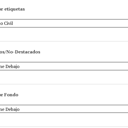
r etiquetas
os/No-Destacados
or Fondo