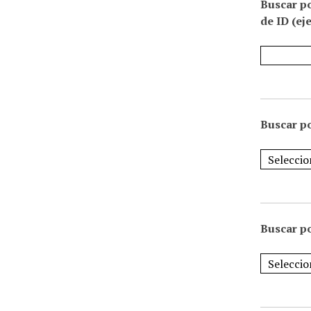
Buscar p
de ID (ej
Buscar po
Buscar po