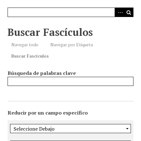
i
n
c
i
Buscar Fascículos
p
a
Navegar todo
Navegar por Etiqueta
l
Buscar Fascículos
Búsqueda de palabras clave
Reducir por un campo específico