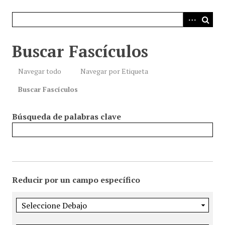
i
n
c
i
Buscar Fascículos
p
a
Navegar todo
Navegar por Etiqueta
l
Buscar Fascículos
Búsqueda de palabras clave
Reducir por un campo específico