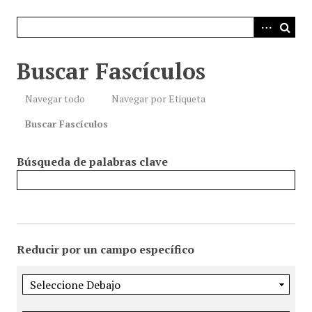
i
n
c
i
Buscar Fascículos
p
a
Navegar todo
Navegar por Etiqueta
l
Buscar Fascículos
Búsqueda de palabras clave
Reducir por un campo específico