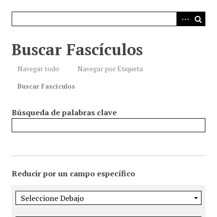
i
n
c
i
Buscar Fascículos
p
a
Navegar todo
Navegar por Etiqueta
l
Buscar Fascículos
Búsqueda de palabras clave
Reducir por un campo específico