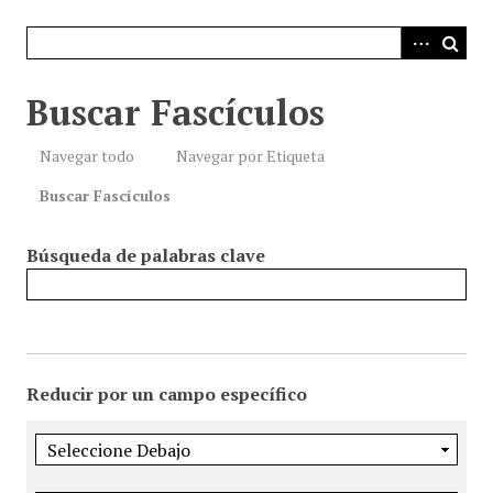
i
n
c
i
Buscar Fascículos
p
a
Navegar todo
Navegar por Etiqueta
l
Buscar Fascículos
Búsqueda de palabras clave
Reducir por un campo específico