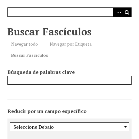
i
n
c
i
Buscar Fascículos
p
a
Navegar todo
Navegar por Etiqueta
l
Buscar Fascículos
Búsqueda de palabras clave
Reducir por un campo específico