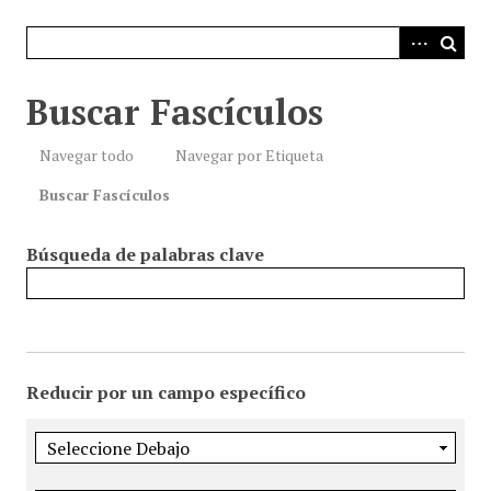
i
n
c
i
Buscar Fascículos
p
a
Navegar todo
Navegar por Etiqueta
l
Buscar Fascículos
Búsqueda de palabras clave
Reducir por un campo específico